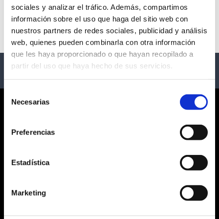
sociales y analizar el tráfico. Además, compartimos
No hay eventos disponibles
información sobre el uso que haga del sitio web con
nuestros partners de redes sociales, publicidad y análisis
web, quienes pueden combinarla con otra información
que les haya proporcionado o que hayan recopilado a
partir del uso que haya hecho de sus servicios.
Selección
Necesarias
de
CORPORATE
consentimiento
Preferencias
¿QUIÉNES SOMOS?
CONDICIONES GENERALES
AVISO LEGAL
Estadística
POLÍTICA DE PRIVACIDAD
PRIVACIDAD EN RRSS
Marketing
POLÍTICA DE COOKIES
SERVICIO AL CLIENTE