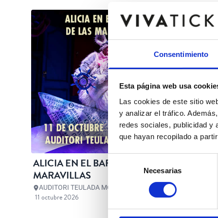
Consentimiento
Esta página web usa cookie
Las cookies de este sitio we
y analizar el tráfico. Ademá
redes sociales, publicidad y
que hayan recopilado a parti
Selección
ALICIA EN EL BARCO DE LAS
LA FLA
Necesarias
de
MARAVILLAS
consentimiento
AUDITORI TEULADA MORAIRA
AUDITOR
11 octubre 2026
16 octubre 