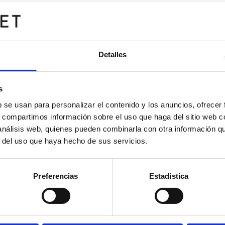
Detalles
s
b se usan para personalizar el contenido y los anuncios, ofrecer
s, compartimos información sobre el uso que haga del sitio web 
 análisis web, quienes pueden combinarla con otra información q
r del uso que haya hecho de sus servicios.
UTA MÁGICA
SONRISAS Y LÁGRIMAS
Preferencias
Estadística
MUSICAL BY THEATRE
PROPERTIES - TEULAD
I TEULADA MORAIRA
AUDITORI TEULADA MORAIRA
2026
31 octubre 2026