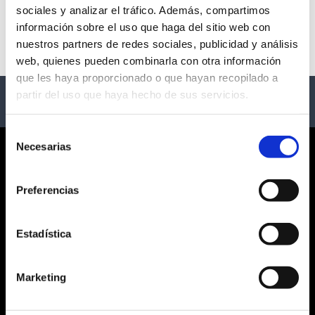
sociales y analizar el tráfico. Además, compartimos
No hay eventos disponibles
información sobre el uso que haga del sitio web con
nuestros partners de redes sociales, publicidad y análisis
web, quienes pueden combinarla con otra información
que les haya proporcionado o que hayan recopilado a
partir del uso que haya hecho de sus servicios.
Selección
Necesarias
de
CORPORATE
consentimiento
Preferencias
¿QUIÉNES SOMOS?
CONDICIONES GENERALES
AVISO LEGAL
Estadística
POLÍTICA DE PRIVACIDAD
PRIVACIDAD EN RRSS
Marketing
POLÍTICA DE COOKIES
SERVICIO AL CLIENTE