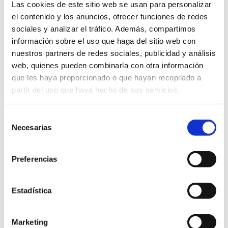
Las cookies de este sitio web se usan para personalizar
TEATRO PRINCIPAL -
TEATRO PRINCIPAL -
el contenido y los anuncios, ofrecer funciones de redes
ALICANTE
ALICANTE
22 octubre 2026
23 octubre 2026
sociales y analizar el tráfico. Además, compartimos
información sobre el uso que haga del sitio web con
nuestros partners de redes sociales, publicidad y análisis
web, quienes pueden combinarla con otra información
que les haya proporcionado o que hayan recopilado a
partir del uso que haya hecho de sus servicios.
Selección
Necesarias
de
consentimiento
¿POR QUÉ NO TE
17º GRAN GALA DE CIRCO
Preferencias
CALLAS? -DANI MATEO
CIRCARTE
TEATRO PRINCIPAL -
TEATRO PRINCIPAL -
ALICANTE
ALICANTE
Estadística
24 octubre 2026
25 octubre 2026
Marketing