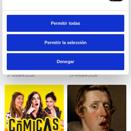
Permitir todas
Permitir la selección
LA FLAUTA MÁGICA
SHERYL YOUNGBLOOD -
A MEETING WITH THE
Denegar
BLUES
TEATRO PRINCIPAL -
TEATRO PRINCIPAL -
ALICANTE
ALICANTE
27 octubre 2026
29 octubre 2026