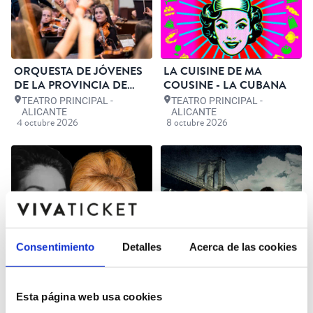
ORQUESTA DE JÓVENES
LA CUISINE DE MA
DE LA PROVINCIA DE
COUSINE - LA CUBANA
ALICANTE
TEATRO PRINCIPAL -
TEATRO PRINCIPAL -
ALICANTE
ALICANTE
4 octubre 2026
8 octubre 2026
Consentimiento
Detalles
Acerca de las cookies
Esta página web usa cookies
CALLAS BY PILAR
PANORAMA DESDE EL
JURADO
PUENTE