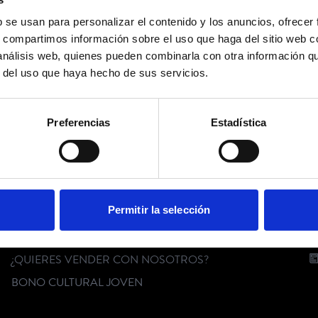
b se usan para personalizar el contenido y los anuncios, ofrecer
No hay eventos disponibles
s, compartimos información sobre el uso que haga del sitio web 
 análisis web, quienes pueden combinarla con otra información q
r del uso que haya hecho de sus servicios.
SÍGUENOS
Preferencias
Estadística
SERVICIO AL CLIENTE
C
Permitir la selección
FAQ
KIT DIGITAL
¿QUIERES VENDER CON NOSOTROS?
BONO CULTURAL JOVEN