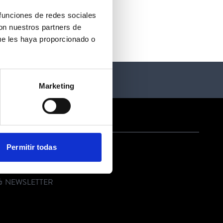
 funciones de redes sociales
con nuestros partners de
ue les haya proporcionado o
Marketing
ONTACTO
Permitir todas
EMAIL
TELÉFONO
NEWSLETTER