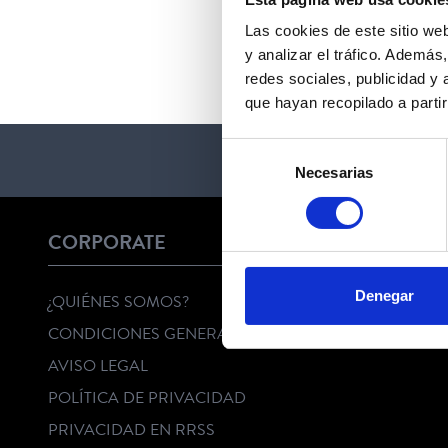
Las cookies de este sitio we
y analizar el tráfico. Ademá
redes sociales, publicidad y
que hayan recopilado a parti
Selección
Necesarias
de
consentimiento
CORPORATE
Denegar
¿QUIÉNES SOMOS?
CONDICIONES GENERALES
AVISO LEGAL
POLÍTICA DE PRIVACIDAD
PRIVACIDAD EN RRSS