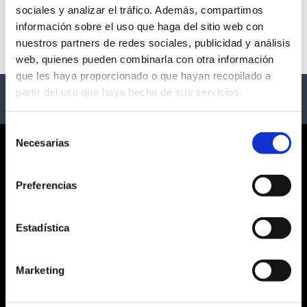
sociales y analizar el tráfico. Además, compartimos
No hay eventos disponibles
información sobre el uso que haga del sitio web con
nuestros partners de redes sociales, publicidad y análisis
web, quienes pueden combinarla con otra información
que les haya proporcionado o que hayan recopilado a
partir del uso que haya hecho de sus servicios.
Selección
Necesarias
de
CORPORATE
consentimiento
Preferencias
¿QUIÉNES SOMOS?
CONDICIONES GENERALES
AVISO LEGAL
Estadística
POLÍTICA DE PRIVACIDAD
PRIVACIDAD EN RRSS
Marketing
POLÍTICA DE COOKIES
SERVICIO AL CLIENTE