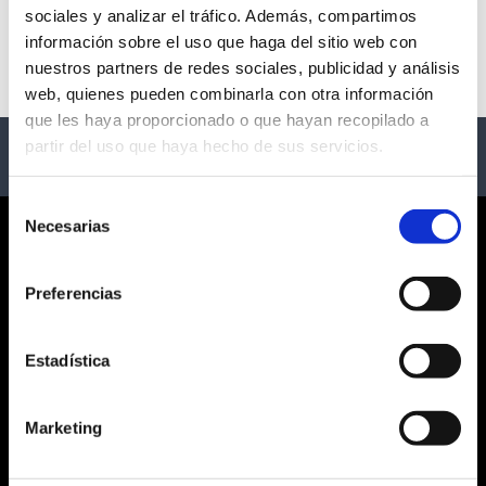
sociales y analizar el tráfico. Además, compartimos
No hay eventos disponibles
información sobre el uso que haga del sitio web con
nuestros partners de redes sociales, publicidad y análisis
web, quienes pueden combinarla con otra información
que les haya proporcionado o que hayan recopilado a
partir del uso que haya hecho de sus servicios.
Selección
Necesarias
de
CORPORATE
consentimiento
Preferencias
¿QUIÉNES SOMOS?
CONDICIONES GENERALES
AVISO LEGAL
Estadística
POLÍTICA DE PRIVACIDAD
PRIVACIDAD EN RRSS
Marketing
POLÍTICA DE COOKIES
SERVICIO AL CLIENTE