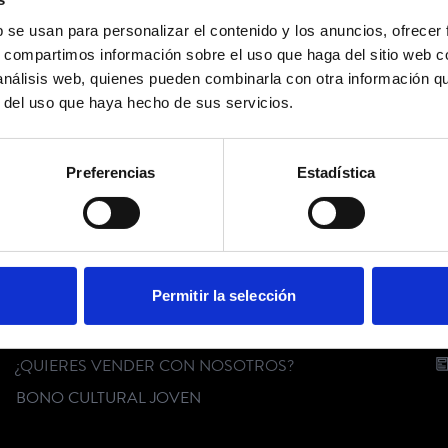
b se usan para personalizar el contenido y los anuncios, ofrecer
No hay eventos disponibles
s, compartimos información sobre el uso que haga del sitio web 
 análisis web, quienes pueden combinarla con otra información q
r del uso que haya hecho de sus servicios.
SÍGUENOS
Preferencias
Estadística
SERVICIO AL CLIENTE
C
Permitir la selección
FAQ
KIT DIGITAL
¿QUIERES VENDER CON NOSOTROS?
BONO CULTURAL JOVEN