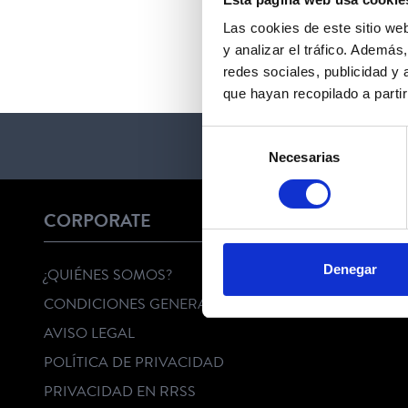
Las cookies de este sitio we
y analizar el tráfico. Ademá
redes sociales, publicidad y
que hayan recopilado a parti
Selección
Necesarias
de
consentimiento
CORPORATE
Denegar
¿QUIÉNES SOMOS?
CONDICIONES GENERALES
AVISO LEGAL
POLÍTICA DE PRIVACIDAD
PRIVACIDAD EN RRSS