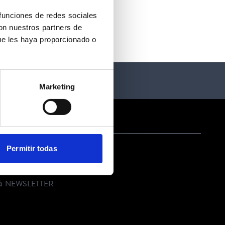
 funciones de redes sociales
con nuestros partners de
ue les haya proporcionado o
Marketing
ONTACTO
Permitir todas
EMAIL
TELÉFONO
NEWSLETTER