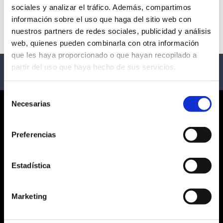
sociales y analizar el tráfico. Además, compartimos
No hay eventos disponibles
información sobre el uso que haga del sitio web con
nuestros partners de redes sociales, publicidad y análisis
web, quienes pueden combinarla con otra información
que les haya proporcionado o que hayan recopilado a
partir del uso que haya hecho de sus servicios.
Selección
Necesarias
de
CORPORATE
consentimiento
Preferencias
¿QUIÉNES SOMOS?
CONDICIONES GENERALES
AVISO LEGAL
Estadística
POLÍTICA DE PRIVACIDAD
PRIVACIDAD EN RRSS
Marketing
POLÍTICA DE COOKIES
SERVICIO AL CLIENTE