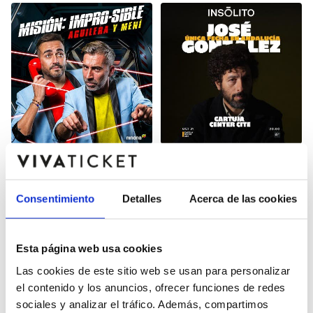
AGUILERA Y MENI -
INSÓLITO - JOSÉ
MISIÓN: IMPRO - SIBLE -
GONZÁLEZ
SEVILLA 2026
CARTUJA CENTER
CARTUJA CENTER
Consentimiento
Detalles
Acerca de las cookies
Esta página web usa cookies
Las cookies de este sitio web se usan para personalizar
el contenido y los anuncios, ofrecer funciones de redes
sociales y analizar el tráfico. Además, compartimos