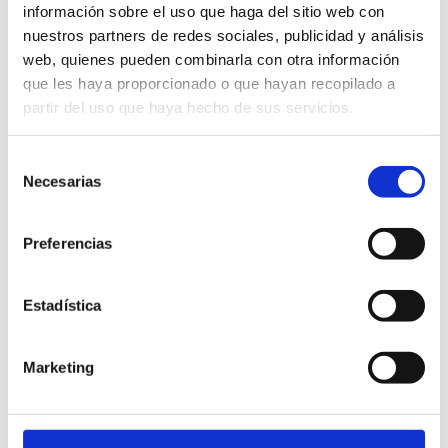
información sobre el uso que haga del sitio web con
nuestros partners de redes sociales, publicidad y análisis
web, quienes pueden combinarla con otra información
que les haya proporcionado o que hayan recopilado a
INSÓLITO - MEUTE
COMANDANTE LARA Y
CÍA - LOS 3 TENORES -
partir del uso que haya hecho de sus servicios.
SEVILLA
CARTUJA CENTER
CARTUJA CENTER
Selección
Necesarias
de
consentimiento
Preferencias
Estadística
Marketing
JUAN DÁVILA EN
SEVILLA - EL PALACIO
DEL PECADO
CARTUJA CENTER