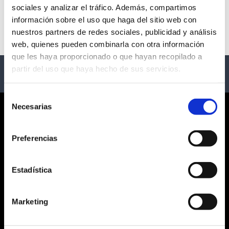
sociales y analizar el tráfico. Además, compartimos
No hay eventos disponibles
información sobre el uso que haga del sitio web con
nuestros partners de redes sociales, publicidad y análisis
web, quienes pueden combinarla con otra información
que les haya proporcionado o que hayan recopilado a
partir del uso que haya hecho de sus servicios.
Selección
Necesarias
de
CORPORATE
consentimiento
Preferencias
¿QUIÉNES SOMOS?
CONDICIONES GENERALES
AVISO LEGAL
Estadística
POLÍTICA DE PRIVACIDAD
PRIVACIDAD EN RRSS
Marketing
POLÍTICA DE COOKIES
SERVICIO AL CLIENTE