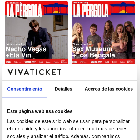
ELS CONCERTS DE LA
ELS CONCERTS DE LA
PÈRGOLA: NACHO
PÈRGOLA: SEX MUSEUM
VEGAS + ELA VIN
+ LOS BENGALA
La Pergola de la Marina de
La Pergola de la Marina de
València
València
Consentimiento
Detalles
Acerca de las cookies
Esta página web usa cookies
Las cookies de este sitio web se usan para personalizar
el contenido y los anuncios, ofrecer funciones de redes
sociales y analizar el tráfico. Además, compartimos