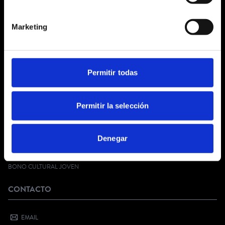
¿QUIÉNES SOMOS?
Marketing
CONDICIONES GENERALES
AVISO LEGAL
POLÍTICA DE PRIVACIDAD
PRIVACIDAD EN RRSS
Permitir todas
POLÍTICA DE COOKIES
SERVICIO AL CLIENTE
Permitir la selección
FAQ
Denegar
KIT DIGITAL
¿QUIERES VENDER CON NOSOTROS?
BONO CULTURAL JOVEN
CONTACTO
EMAIL