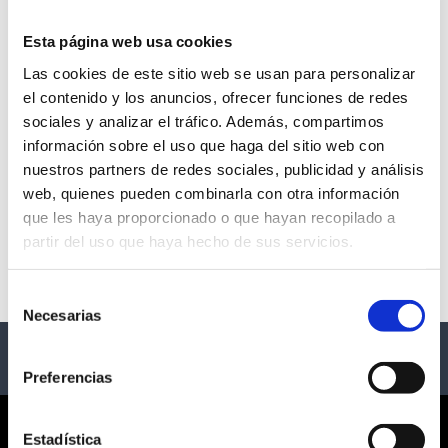
Esta página web usa cookies
Las cookies de este sitio web se usan para personalizar
el contenido y los anuncios, ofrecer funciones de redes
sociales y analizar el tráfico. Además, compartimos
información sobre el uso que haga del sitio web con
nuestros partners de redes sociales, publicidad y análisis
web, quienes pueden combinarla con otra información
que les haya proporcionado o que hayan recopilado a
LOS ATARDECERES DEL
M-CLAN 30
MUELLE CON DAVID
ANIVERSARIO - EL
partir del uso que haya hecho de sus servicios.
OTERO, HEY KID Y
MUELLE LIVE
El Muelle Live
El Muelle Live
MARLENA
Selección
Necesarias
de
consentimiento
Preferencias
CORPORATE
Estadística