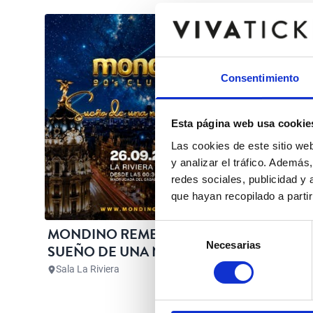
Consentimiento
Esta página web usa cookie
Las cookies de este sitio we
y analizar el tráfico. Ademá
redes sociales, publicidad y
que hayan recopilado a parti
Selección
MONDINO REMEMBER CLUB -
Necesarias
de
SUEÑO DE UNA NOCHE DE
consentimiento
VERANO
Sala La Riviera