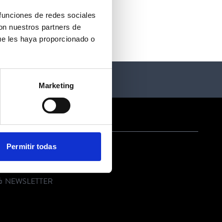
 funciones de redes sociales
con nuestros partners de
ue les haya proporcionado o
Marketing
ONTACTO
Permitir todas
EMAIL
TELÉFONO
NEWSLETTER