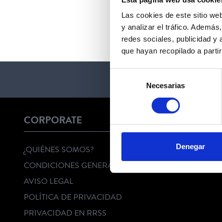
Las cookies de este sitio we
y analizar el tráfico. Ademá
redes sociales, publicidad y
que hayan recopilado a parti
Selección
Necesarias
de
consentimiento
CORPORATE
Denegar
¿QUIÉNES SOMOS?
CONDICIONES GENERALES
AVISO LEGAL
POLÍTICA DE PRIVACIDAD
PRIVACIDAD EN RRSS