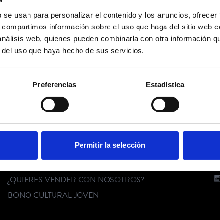
b se usan para personalizar el contenido y los anuncios, ofrecer
No hay eventos disponibles
s, compartimos información sobre el uso que haga del sitio web 
 análisis web, quienes pueden combinarla con otra información q
r del uso que haya hecho de sus servicios.
SÍGUENOS
Preferencias
Estadística
SERVICIO AL CLIENTE
C
Permitir la selección
FAQ
KIT DIGITAL
¿QUIERES VENDER CON NOSOTROS?
BONO CULTURAL JOVEN