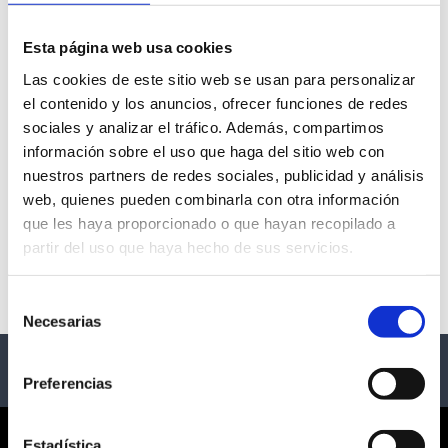
Esta página web usa cookies
Las cookies de este sitio web se usan para personalizar
el contenido y los anuncios, ofrecer funciones de redes
sociales y analizar el tráfico. Además, compartimos
información sobre el uso que haga del sitio web con
nuestros partners de redes sociales, publicidad y análisis
web, quienes pueden combinarla con otra información
SIERRA SUR
que les haya proporcionado o que hayan recopilado a
ECOFESTIVAL 2026
partir del uso que haya hecho de sus servicios.
ÁREA RECREATIVA
ARROYOMOLINOS “LA
PLAYITA”
Selección
Necesarias
de
consentimiento
Preferencias
Estadística