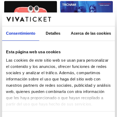
Consentimiento
Detalles
Acerca de las cookies
Esta página web usa cookies
FIRA TROVAM -
FIRA TROVAM -
Las cookies de este sitio web se usan para personalizar
CONCIERTO PEP GIMENO
CONCIERTO REPION
el contenido y los anuncios, ofrecer funciones de redes
BOTIFARRA
Auditorio y Palacio de
Auditorio y Palacio de
sociales y analizar el tráfico. Además, compartimos
Congresos de Castellón
Congresos de Castellón
información sobre el uso que haga del sitio web con
nuestros partners de redes sociales, publicidad y análisis
web, quienes pueden combinarla con otra información
que les haya proporcionado o que hayan recopilado a
partir del uso que haya hecho de sus servicios.