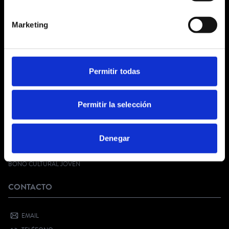
¿QUIÉNES SOMOS?
Marketing
CONDICIONES GENERALES
AVISO LEGAL
POLÍTICA DE PRIVACIDAD
PRIVACIDAD EN RRSS
Permitir todas
POLÍTICA DE COOKIES
SERVICIO AL CLIENTE
Permitir la selección
FAQ
Denegar
KIT DIGITAL
¿QUIERES VENDER CON NOSOTROS?
BONO CULTURAL JOVEN
CONTACTO
EMAIL