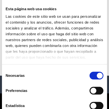
Esta página web usa cookies
Las cookies de este sitio web se usan para personalizar
TREASURES OF THE
el contenido y los anuncios, ofrecer funciones de redes
sociales y analizar el tráfico. Además, compartimos
PHARAOHS
información sobre el uso que haga del sitio web con
nuestros partners de redes sociales, publicidad y análisis
-
web, quienes pueden combinarla con otra información
que les haya proporcionado o que hayan recopilado a
Descripción
partir del uso que haya hecho de sus servicios.
Civilización egipcia
Selección
Necesarias
de
consentimiento
Preferencias
CORPORATE
Estadística