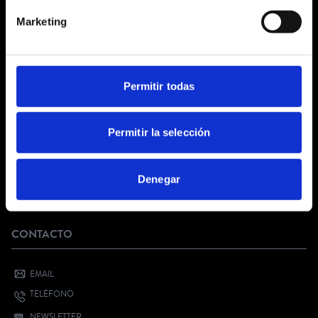
CONDICIONES GENERALES
Marketing
AVISO LEGAL
POLÍTICA DE PRIVACIDAD
PRIVACIDAD EN RRSS
POLÍTICA DE COOKIES
Permitir todas
SERVICIO AL CLIENTE
Permitir la selección
FAQ
KIT DIGITAL
Denegar
¿QUIERES VENDER CON NOSOTROS?
BONO CULTURAL JOVEN
CONTACTO
EMAIL
TELÉFONO
NEWSLETTER