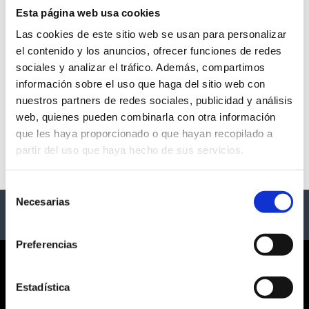
Esta página web usa cookies
Las cookies de este sitio web se usan para personalizar
el contenido y los anuncios, ofrecer funciones de redes
TEATRO CARRIÓN
sociales y analizar el tráfico. Además, compartimos
información sobre el uso que haga del sitio web con
- Valladolid
nuestros partners de redes sociales, publicidad y análisis
web, quienes pueden combinarla con otra información
Descripción
que les haya proporcionado o que hayan recopilado a
partir del uso que haya hecho de sus servicios.
Eventos del Teatro Carrión
Selección
Necesarias
de
consentimiento
Preferencias
CORPORATE
Estadística
¿QUIÉNES SOMOS?