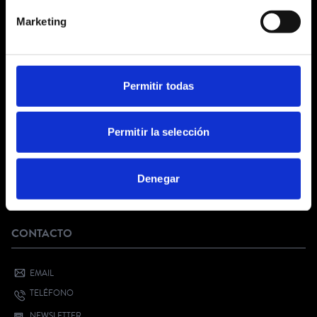
CONDICIONES GENERALES
Marketing
AVISO LEGAL
POLÍTICA DE PRIVACIDAD
PRIVACIDAD EN RRSS
POLÍTICA DE COOKIES
Permitir todas
SERVICIO AL CLIENTE
Permitir la selección
FAQ
KIT DIGITAL
Denegar
¿QUIERES VENDER CON NOSOTROS?
BONO CULTURAL JOVEN
CONTACTO
EMAIL
TELÉFONO
NEWSLETTER