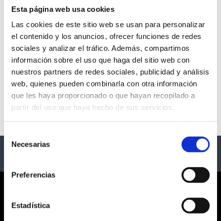
Esta página web usa cookies
Las cookies de este sitio web se usan para personalizar
el contenido y los anuncios, ofrecer funciones de redes
Teatro Arlequín Gran Vía
sociales y analizar el tráfico. Además, compartimos
información sobre el uso que haga del sitio web con
- Madrid
nuestros partners de redes sociales, publicidad y análisis
web, quienes pueden combinarla con otra información
Descripción
que les haya proporcionado o que hayan recopilado a
partir del uso que haya hecho de sus servicios.
Eventos teatro Arlequín Gran Vía
Selección
Necesarias
de
consentimiento
Preferencias
CORPORATE
Estadística
¿QUIÉNES SOMOS?