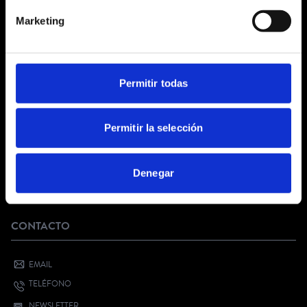
CONDICIONES GENERALES
Marketing
AVISO LEGAL
POLÍTICA DE PRIVACIDAD
PRIVACIDAD EN RRSS
POLÍTICA DE COOKIES
Permitir todas
SERVICIO AL CLIENTE
Permitir la selección
FAQ
KIT DIGITAL
Denegar
¿QUIERES VENDER CON NOSOTROS?
BONO CULTURAL JOVEN
CONTACTO
EMAIL
TELÉFONO
NEWSLETTER