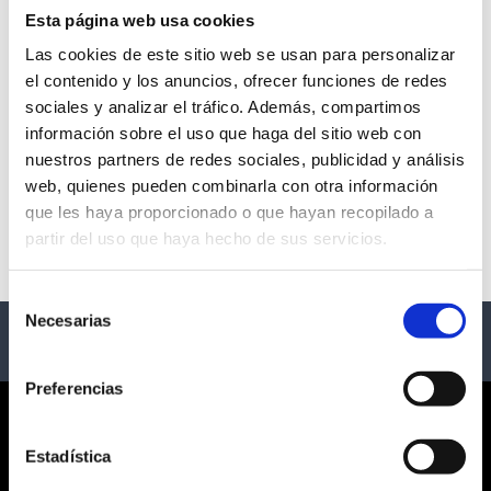
Esta página web usa cookies
Las cookies de este sitio web se usan para personalizar
el contenido y los anuncios, ofrecer funciones de redes
SILOÉ GIRA VIBRA MAHOU
sociales y analizar el tráfico. Además, compartimos
información sobre el uso que haga del sitio web con
- Varias Ciudades
nuestros partners de redes sociales, publicidad y análisis
web, quienes pueden combinarla con otra información
Descripción
que les haya proporcionado o que hayan recopilado a
partir del uso que haya hecho de sus servicios.
GIRA SILOÉ
Selección
Necesarias
de
consentimiento
Preferencias
CORPORATE
Estadística
¿QUIÉNES SOMOS?