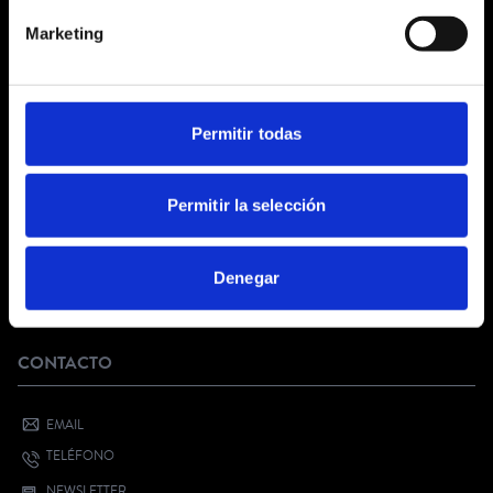
CONDICIONES GENERALES
Marketing
AVISO LEGAL
POLÍTICA DE PRIVACIDAD
PRIVACIDAD EN RRSS
POLÍTICA DE COOKIES
Permitir todas
SERVICIO AL CLIENTE
Permitir la selección
FAQ
KIT DIGITAL
Denegar
¿QUIERES VENDER CON NOSOTROS?
BONO CULTURAL JOVEN
CONTACTO
EMAIL
TELÉFONO
NEWSLETTER