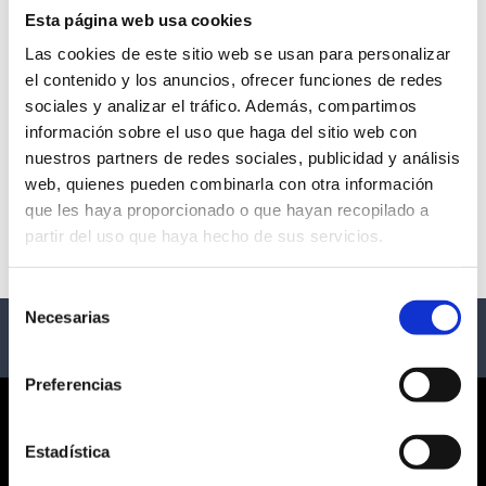
Esta página web usa cookies
Las cookies de este sitio web se usan para personalizar
el contenido y los anuncios, ofrecer funciones de redes
SIENTE LA PLAZA
sociales y analizar el tráfico. Además, compartimos
información sobre el uso que haga del sitio web con
- Varias Ciudades
nuestros partners de redes sociales, publicidad y análisis
web, quienes pueden combinarla con otra información
Descripción
que les haya proporcionado o que hayan recopilado a
partir del uso que haya hecho de sus servicios.
Ciclo de conciertos
Selección
Necesarias
de
consentimiento
Preferencias
CORPORATE
Estadística
¿QUIÉNES SOMOS?