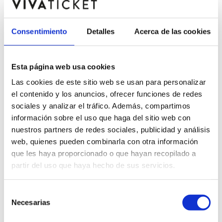
14
Viernes,
21:30
Consentimiento
Detalles
Acerca de las cookies
ago.
Esta página web usa cookies
Las cookies de este sitio web se usan para personalizar
el contenido y los anuncios, ofrecer funciones de redes
sociales y analizar el tráfico. Además, compartimos
información sobre el uso que haga del sitio web con
nuestros partners de redes sociales, publicidad y análisis
web, quienes pueden combinarla con otra información
que les haya proporcionado o que hayan recopilado a
partir del uso que haya hecho de sus servicios.
Selección
Necesarias
de
consentimiento