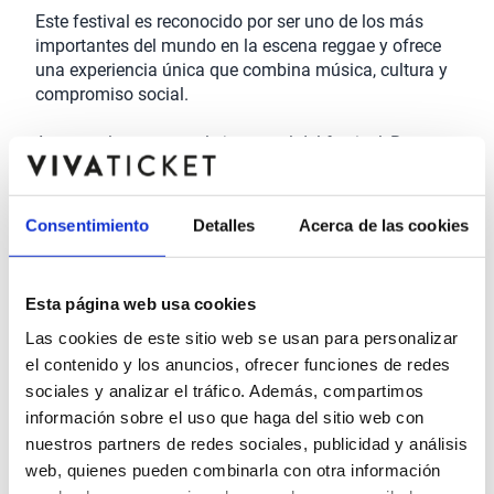
Este festival es reconocido por ser uno de los más 
importantes del mundo en la escena reggae y ofrece 
una experiencia única que combina música, cultura y 
compromiso social.

Aunque el reggae es el eje central del festival, Rototom 
Sunsplash abarca diversos géneros que enriquecen su 
propuesta musical como el Reggae roots y clásico; 
Dub y sound system culture; Dancehall y afrobeats y 
Consentimiento
Detalles
Acerca de las cookies
fusiones contemporáneas como ska, hip-hop, 
electrónica y muchos más.

Esta página web usa cookies
El cartel de este 2025 cuenta con más de 60 artistas 
internacionales, incluyendo leyendas del reggae y 
Las cookies de este sitio web se usan para personalizar
nuevas promesas que harán de esta edición un 
el contenido y los anuncios, ofrecer funciones de redes
festival inolvidable.

sociales y analizar el tráfico. Además, compartimos
información sobre el uso que haga del sitio web con
nuestros partners de redes sociales, publicidad y análisis
web, quienes pueden combinarla con otra información
Además de la música, en Rototom Sunsplash 2025 