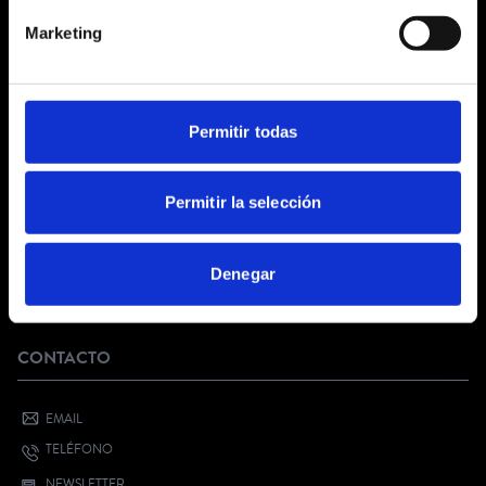
CONDICIONES GENERALES
Marketing
AVISO LEGAL
POLÍTICA DE PRIVACIDAD
PRIVACIDAD EN RRSS
POLÍTICA DE COOKIES
Permitir todas
SERVICIO AL CLIENTE
Permitir la selección
FAQ
KIT DIGITAL
Denegar
¿QUIERES VENDER CON NOSOTROS?
BONO CULTURAL JOVEN
CONTACTO
EMAIL
TELÉFONO
NEWSLETTER