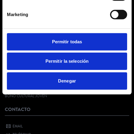
¿QUIÉNES SOMOS?
Marketing
CONDICIONES GENERALES
AVISO LEGAL
POLÍTICA DE PRIVACIDAD
PRIVACIDAD EN RRSS
Permitir todas
POLÍTICA DE COOKIES
SERVICIO AL CLIENTE
Permitir la selección
FAQ
Denegar
KIT DIGITAL
¿QUIERES VENDER CON NOSOTROS?
BONO CULTURAL JOVEN
CONTACTO
EMAIL