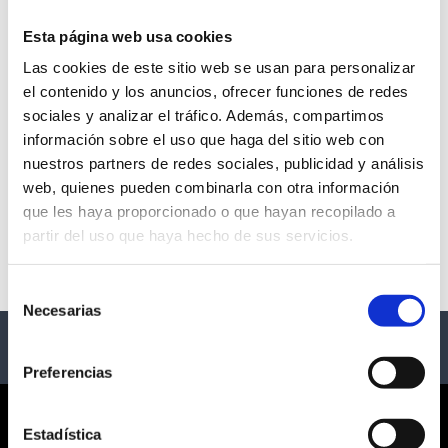
Esta página web usa cookies
Las cookies de este sitio web se usan para personalizar
OMAR COURTZ | TOUR
el contenido y los anuncios, ofrecer funciones de redes
sociales y analizar el tráfico. Además, compartimos
2025
información sobre el uso que haga del sitio web con
nuestros partners de redes sociales, publicidad y análisis
- Varias Ciudades
web, quienes pueden combinarla con otra información
que les haya proporcionado o que hayan recopilado a
Descripción
partir del uso que haya hecho de sus servicios.
Omar Courtz | PRIMERA MUSA TOUR
Selección
Necesarias
de
consentimiento
Preferencias
CORPORATE
Estadística