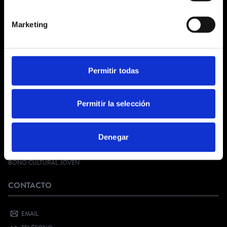
¿QUIÉNES SOMOS?
Marketing
CONDICIONES GENERALES
AVISO LEGAL
POLÍTICA DE PRIVACIDAD
PRIVACIDAD EN RRSS
Permitir todas
POLÍTICA DE COOKIES
SERVICIO AL CLIENTE
Permitir la selección
FAQ
Denegar
KIT DIGITAL
¿QUIERES VENDER CON NOSOTROS?
BONO CULTURAL JOVEN
CONTACTO
EMAIL