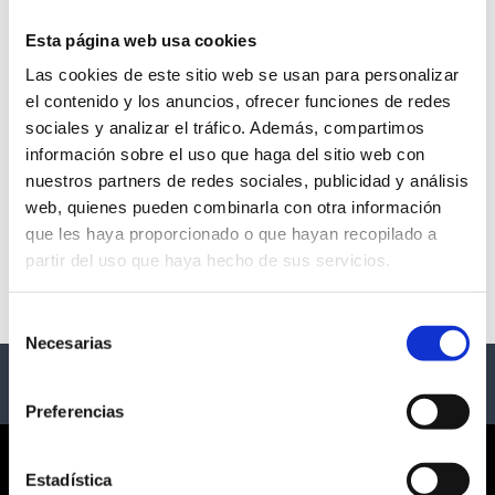
Esta página web usa cookies
Las cookies de este sitio web se usan para personalizar
NATURALEZA ENCENDIDA-
el contenido y los anuncios, ofrecer funciones de redes
sociales y analizar el tráfico. Además, compartimos
ZARAGOZA
información sobre el uso que haga del sitio web con
nuestros partners de redes sociales, publicidad y análisis
- Zaragoza
web, quienes pueden combinarla con otra información
que les haya proporcionado o que hayan recopilado a
Descripción
partir del uso que haya hecho de sus servicios.
NATURALEZA ENCENDIDA- ZARAGOZA
Selección
Necesarias
de
consentimiento
Preferencias
CORPORATE
Estadística