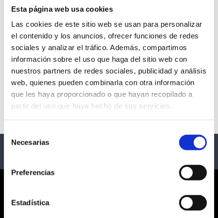
Esta página web usa cookies
Las cookies de este sitio web se usan para personalizar
el contenido y los anuncios, ofrecer funciones de redes
JUAN DÁVILA
sociales y analizar el tráfico. Además, compartimos
información sobre el uso que haga del sitio web con
- Varias Ciudades
nuestros partners de redes sociales, publicidad y análisis
web, quienes pueden combinarla con otra información
Descripción
que les haya proporcionado o que hayan recopilado a
partir del uso que haya hecho de sus servicios.
Eventos de Juan Dávila
Selección
Necesarias
de
consentimiento
Preferencias
CORPORATE
Estadística
¿QUIÉNES SOMOS?