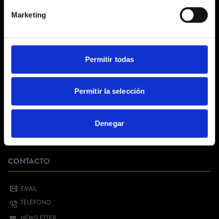
CONDICIONES GENERALES
Marketing
AVISO LEGAL
POLÍTICA DE PRIVACIDAD
PRIVACIDAD EN RRSS
POLÍTICA DE COOKIES
Permitir todas
SERVICIO AL CLIENTE
Permitir la selección
FAQ
KIT DIGITAL
Denegar
¿QUIERES VENDER CON NOSOTROS?
BONO CULTURAL JOVEN
CONTACTO
EMAIL
TELÉFONO
NEWSLETTER