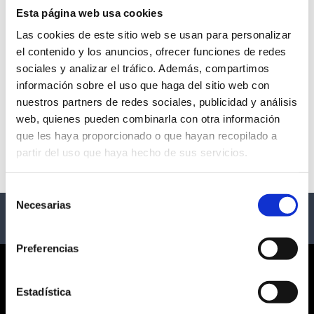
Esta página web usa cookies
Las cookies de este sitio web se usan para personalizar
el contenido y los anuncios, ofrecer funciones de redes
INSÓLITO SEVILLA
sociales y analizar el tráfico. Además, compartimos
información sobre el uso que haga del sitio web con
- Sevilla
nuestros partners de redes sociales, publicidad y análisis
web, quienes pueden combinarla con otra información
Descripción
que les haya proporcionado o que hayan recopilado a
partir del uso que haya hecho de sus servicios.
Ciclo de conciertos en Sevilla
Selección
Necesarias
de
consentimiento
Preferencias
CORPORATE
Estadística
¿QUIÉNES SOMOS?