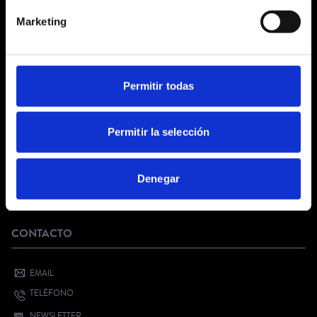
CONDICIONES GENERALES
Marketing
AVISO LEGAL
POLÍTICA DE PRIVACIDAD
PRIVACIDAD EN RRSS
POLÍTICA DE COOKIES
Permitir todas
SERVICIO AL CLIENTE
Permitir la selección
FAQ
KIT DIGITAL
Denegar
¿QUIERES VENDER CON NOSOTROS?
BONO CULTURAL JOVEN
CONTACTO
EMAIL
TELÉFONO
NEWSLETTER