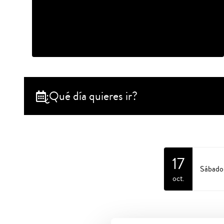
¿Qué día quieres ir?
17
Sábado
oct.