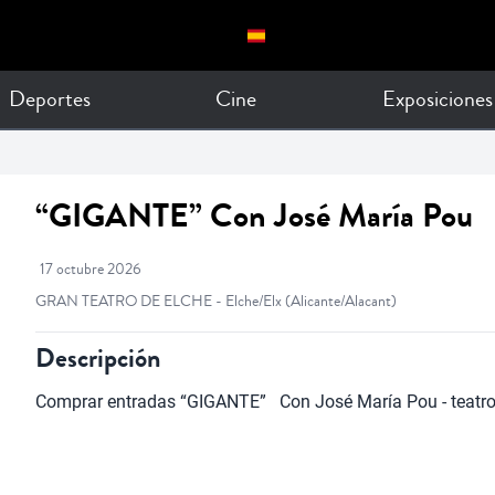
Deportes
Cine
Exposiciones
“GIGANTE” Con José María Pou
17 octubre 2026
GRAN TEATRO DE ELCHE - Elche/Elx
(Alicante/Alacant)
Descripción
Comprar entradas “GIGANTE”   Con José María Pou - teatr