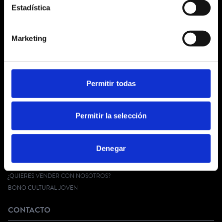
Estadística
CORPORATE
Marketing
¿QUIÉNES SOMOS?
CONDICIONES GENERALES
AVISO LEGAL
POLÍTICA DE PRIVACIDAD
Permitir todas
PRIVACIDAD EN RRSS
POLÍTICA DE COOKIES
Permitir la selección
SERVICIO AL CLIENTE
Denegar
FAQ
KIT DIGITAL
¿QUIERES VENDER CON NOSOTROS?
BONO CULTURAL JOVEN
CONTACTO