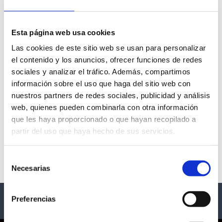
Esta página web usa cookies
1º FESTIVAL
Las cookies de este sitio web se usan para personalizar
INTERNACIONAL DE JAZZ
el contenido y los anuncios, ofrecer funciones de redes
sociales y analizar el tráfico. Además, compartimos
& BLUES DE CALP
información sobre el uso que haga del sitio web con
nuestros partners de redes sociales, publicidad y análisis
- Calpe
web, quienes pueden combinarla con otra información
que les haya proporcionado o que hayan recopilado a
Descripción
partir del uso que haya hecho de sus servicios.
1º FESTIVAL INTERNACIONAL DE JAZZ & BLUES DE 
CALP
Selección
Necesarias
de
consentimiento
Preferencias