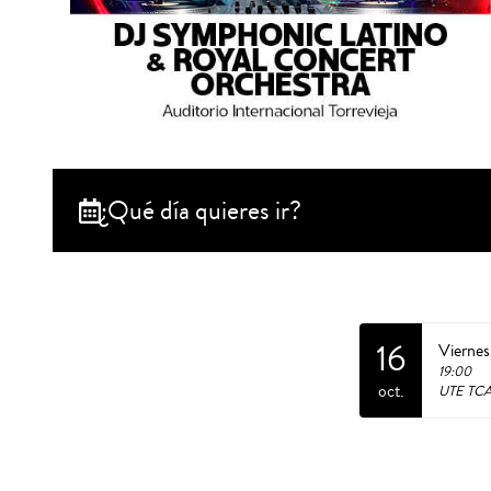
¿Qué día quieres ir?
16
Vierne
19:00
oct.
UTE TC