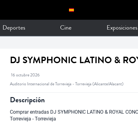
Deportes
Cine
Exposiciones
DJ SYMPHONIC LATINO & R
16 octubre 2026
Auditorio Internacional de Torrevieja - Torrevieja
(Alicante/Alacant)
Descripción
Comprar entradas DJ SYMPHONIC LATINO & ROYAL CONCERT 
Torrevieja - Torrevieja