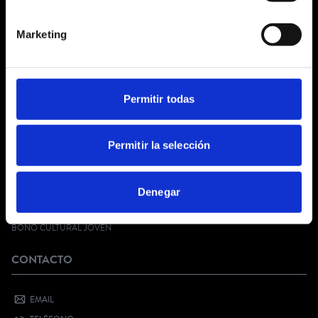
¿QUIÉNES SOMOS?
Marketing
CONDICIONES GENERALES
AVISO LEGAL
POLÍTICA DE PRIVACIDAD
PRIVACIDAD EN RRSS
Permitir todas
POLÍTICA DE COOKIES
SERVICIO AL CLIENTE
Permitir la selección
FAQ
Denegar
KIT DIGITAL
¿QUIERES VENDER CON NOSOTROS?
BONO CULTURAL JOVEN
CONTACTO
EMAIL