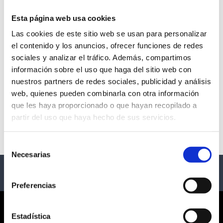
Esta página web usa cookies
Las cookies de este sitio web se usan para personalizar
CHAYANNE | BAILEMOS
el contenido y los anuncios, ofrecer funciones de redes
sociales y analizar el tráfico. Además, compartimos
OTRA VEZ TOUR 2026
información sobre el uso que haga del sitio web con
nuestros partners de redes sociales, publicidad y análisis
- Varias Ciudades
web, quienes pueden combinarla con otra información
que les haya proporcionado o que hayan recopilado a
Descripción
partir del uso que haya hecho de sus servicios.
Chayanne Bailemos otra vez tour 2026 España
Selección
Necesarias
de
consentimiento
Preferencias
CORPORATE
Estadística