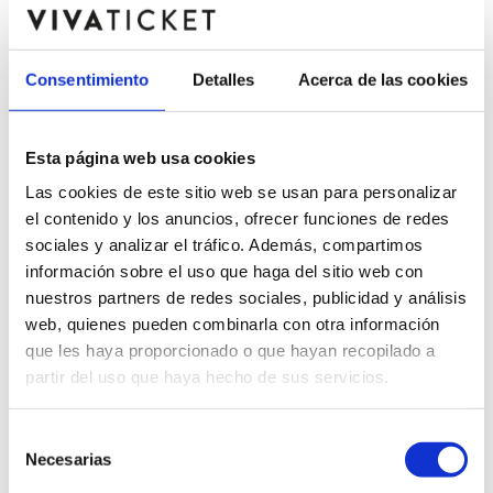
Consentimiento
Detalles
Acerca de las cookies
CAMERATA VIRTUOSI
15 agosto 2026
Esta página web usa cookies
Jardí C.C Marqués González de Quirós - Gandia
(Valencia/València)
Las cookies de este sitio web se usan para personalizar
el contenido y los anuncios, ofrecer funciones de redes
Descripción
sociales y analizar el tráfico. Además, compartimos
información sobre el uso que haga del sitio web con
Comprar entradas CAMERATA VIRTUOSI - concierto - 
nuestros partners de redes sociales, publicidad y análisis
Jardí C.C Marqués González de Quirós - Gandia
web, quienes pueden combinarla con otra información
que les haya proporcionado o que hayan recopilado a
partir del uso que haya hecho de sus servicios.
¿Qué día quieres ir?
Selección
Necesarias
de
consentimiento