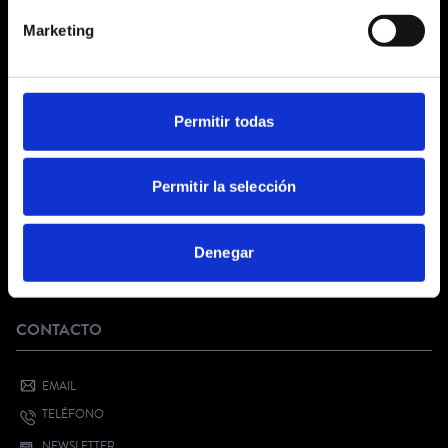
CONDICIONES GENERALES
Marketing
AVISO LEGAL
POLÍTICA DE PRIVACIDAD
PRIVACIDAD EN RRSS
POLÍTICA DE COOKIES
Permitir todas
SERVICIO AL CLIENTE
Permitir la selección
FAQ
KIT DIGITAL
Denegar
¿QUIERES VENDER CON NOSOTROS?
BONO CULTURAL JOVEN
CONTACTO
EMAIL
TELÉFONO
NEWSLETTER