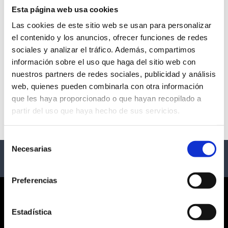
Esta página web usa cookies
Las cookies de este sitio web se usan para personalizar
el contenido y los anuncios, ofrecer funciones de redes
ARDE BOGOTÁ
sociales y analizar el tráfico. Además, compartimos
información sobre el uso que haga del sitio web con
- Varias Ciudades
nuestros partners de redes sociales, publicidad y análisis
web, quienes pueden combinarla con otra información
Descripción
que les haya proporcionado o que hayan recopilado a
partir del uso que haya hecho de sus servicios.
Gira mundial Arde Bogotá 
Selección
Necesarias
de
consentimiento
Preferencias
CORPORATE
Estadística
¿QUIÉNES SOMOS?