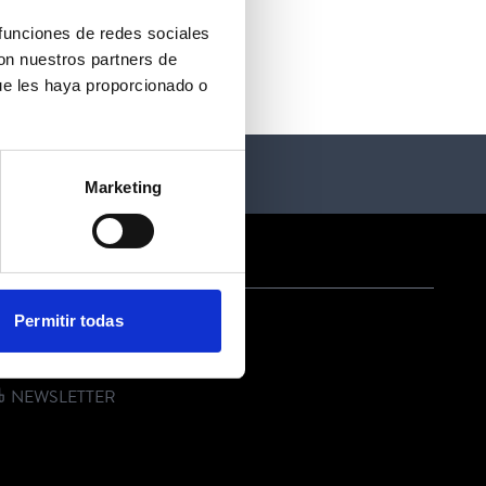
 funciones de redes sociales
con nuestros partners de
ue les haya proporcionado o
Marketing
ONTACT US
Permitir todas
E-MAIL
PHONE
NEWSLETTER