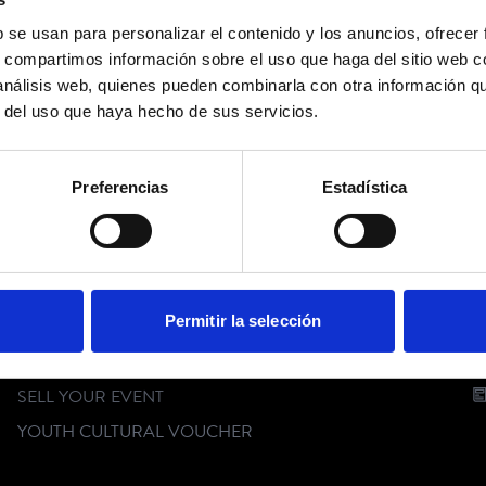
b se usan para personalizar el contenido y los anuncios, ofrecer
No events available
s, compartimos información sobre el uso que haga del sitio web 
 análisis web, quienes pueden combinarla con otra información q
r del uso que haya hecho de sus servicios.
FOLLOW US
Preferencias
Estadística
CUSTOMER SERVICE
C
Permitir la selección
FAQ
DIGITAL KIT
SELL YOUR EVENT
YOUTH CULTURAL VOUCHER