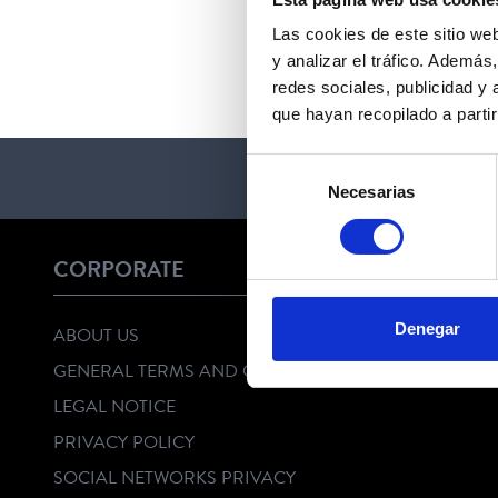
Las cookies de este sitio we
y analizar el tráfico. Ademá
redes sociales, publicidad y
que hayan recopilado a parti
Selección
Necesarias
de
consentimiento
CORPORATE
Denegar
ABOUT US
GENERAL TERMS AND CONDITIONS
LEGAL NOTICE
PRIVACY POLICY
SOCIAL NETWORKS PRIVACY