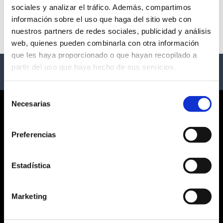
sociales y analizar el tráfico. Además, compartimos
No events available
información sobre el uso que haga del sitio web con
nuestros partners de redes sociales, publicidad y análisis
web, quienes pueden combinarla con otra información
que les haya proporcionado o que hayan recopilado a
partir del uso que haya hecho de sus servicios.
Selección
Necesarias
de
CORPORATE
consentimiento
Preferencias
ABOUT US
GENERAL TERMS AND CONDITIONS
LEGAL NOTICE
Estadística
PRIVACY POLICY
SOCIAL NETWORKS PRIVACY
Marketing
COOKIES POLICY
CUSTOMER SERVICE