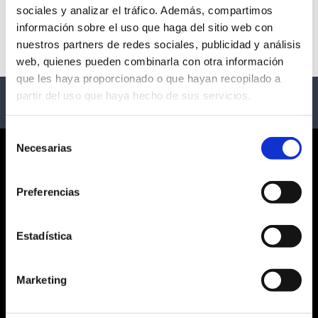
sociales y analizar el tráfico. Además, compartimos
No events available
información sobre el uso que haga del sitio web con
nuestros partners de redes sociales, publicidad y análisis
web, quienes pueden combinarla con otra información
que les haya proporcionado o que hayan recopilado a
partir del uso que haya hecho de sus servicios.
Selección
Necesarias
de
CORPORATE
consentimiento
Preferencias
ABOUT US
GENERAL TERMS AND CONDITIONS
LEGAL NOTICE
Estadística
PRIVACY POLICY
SOCIAL NETWORKS PRIVACY
Marketing
COOKIES POLICY
CUSTOMER SERVICE