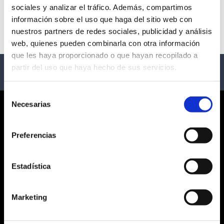
sociales y analizar el tráfico. Además, compartimos
No events available
información sobre el uso que haga del sitio web con
nuestros partners de redes sociales, publicidad y análisis
web, quienes pueden combinarla con otra información
que les haya proporcionado o que hayan recopilado a
partir del uso que haya hecho de sus servicios.
Selección
Necesarias
de
CORPORATE
consentimiento
Preferencias
ABOUT US
GENERAL TERMS AND CONDITIONS
LEGAL NOTICE
Estadística
PRIVACY POLICY
SOCIAL NETWORKS PRIVACY
Marketing
COOKIES POLICY
CUSTOMER SERVICE