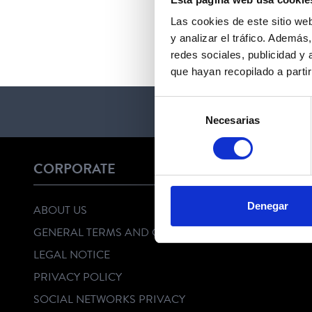
Las cookies de este sitio we
y analizar el tráfico. Ademá
redes sociales, publicidad y
que hayan recopilado a parti
Selección
Necesarias
de
consentimiento
CORPORATE
Denegar
ABOUT US
GENERAL TERMS AND CONDITIONS
LEGAL NOTICE
PRIVACY POLICY
SOCIAL NETWORKS PRIVACY