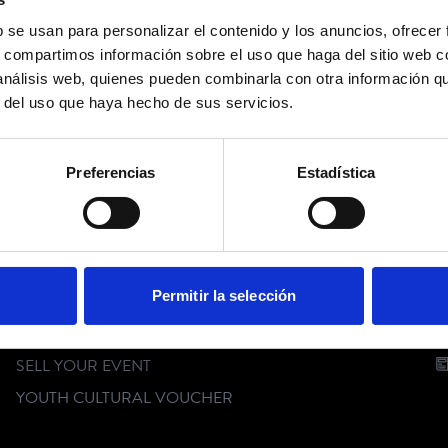
b se usan para personalizar el contenido y los anuncios, ofrecer
No events available
s, compartimos información sobre el uso que haga del sitio web 
 análisis web, quienes pueden combinarla con otra información q
r del uso que haya hecho de sus servicios.
FOLLOW US
Preferencias
Estadística
CUSTOMER SERVICE
C
Permitir la selección
FAQ
DIGITAL KIT
SELL YOUR EVENT
YOUTH CULTURAL VOUCHER