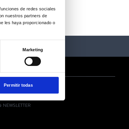
 funciones de redes sociales
con nuestros partners de
ue les haya proporcionado o
Marketing
ONTACT US
Permitir todas
E-MAIL
PHONE
NEWSLETTER