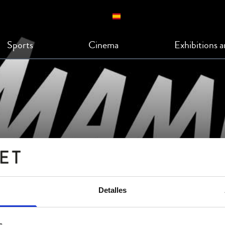
Sports
Cinema
Exhibitions 
mara - Malaga
Detalles
s