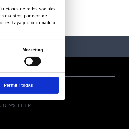
 funciones de redes sociales
con nuestros partners de
ue les haya proporcionado o
Marketing
ONTACT US
Permitir todas
E-MAIL
PHONE
NEWSLETTER