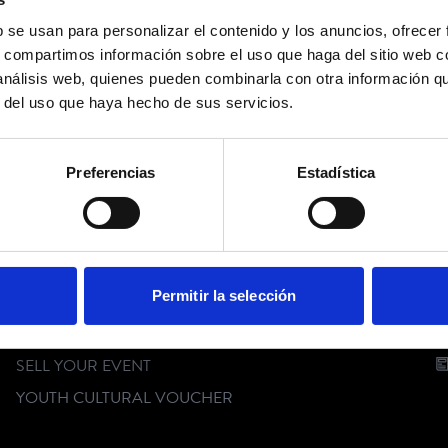
b se usan para personalizar el contenido y los anuncios, ofrecer
No events available
s, compartimos información sobre el uso que haga del sitio web 
 análisis web, quienes pueden combinarla con otra información q
r del uso que haya hecho de sus servicios.
FOLLOW US
Preferencias
Estadística
CUSTOMER SERVICE
C
Permitir la selección
FAQ
DIGITAL KIT
SELL YOUR EVENT
YOUTH CULTURAL VOUCHER