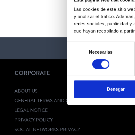
Las cookies de este sitio we
y analizar el tráfico. Ademá
redes sociales, publicidad y
que hayan recopilado a parti
Selección
Necesarias
de
consentimiento
CORPORATE
Denegar
ABOUT US
GENERAL TERMS AND CONDITIONS
LEGAL NOTICE
PRIVACY POLICY
SOCIAL NETWORKS PRIVACY