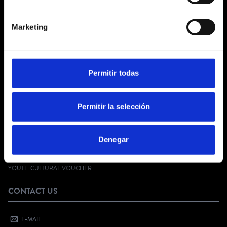
ABOUT US
Marketing
GENERAL TERMS AND CONDITIONS
LEGAL NOTICE
PRIVACY POLICY
SOCIAL NETWORKS PRIVACY
Permitir todas
COOKIES POLICY
CUSTOMER SERVICE
Permitir la selección
FAQ
Denegar
DIGITAL KIT
SELL YOUR EVENT
YOUTH CULTURAL VOUCHER
CONTACT US
E-MAIL