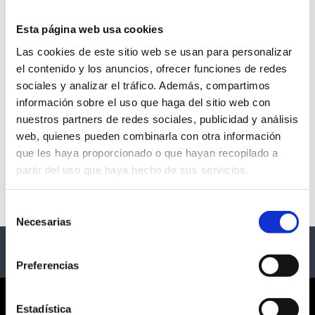
Esta página web usa cookies
Las cookies de este sitio web se usan para personalizar
el contenido y los anuncios, ofrecer funciones de redes
sociales y analizar el tráfico. Además, compartimos
información sobre el uso que haga del sitio web con
nuestros partners de redes sociales, publicidad y análisis
web, quienes pueden combinarla con otra información
que les haya proporcionado o que hayan recopilado a
LED VARELA - POPULAR -
QUATSCH COMEDY CLUB
partir del uso que haya hecho de sus servicios.
- BERLÍN
Quatsch Comedy Club
Selección
Necesarias
de
consentimiento
Preferencias
CORPORATE
Estadística