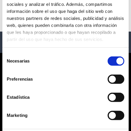
sociales y analizar el tráfico. Además, compartimos
No events available
información sobre el uso que haga del sitio web con
nuestros partners de redes sociales, publicidad y análisis
web, quienes pueden combinarla con otra información
que les haya proporcionado o que hayan recopilado a
partir del uso que haya hecho de sus servicios.
Selección
Necesarias
de
CORPORATE
consentimiento
Preferencias
ABOUT US
GENERAL TERMS AND CONDITIONS
LEGAL NOTICE
Estadística
PRIVACY POLICY
SOCIAL NETWORKS PRIVACY
Marketing
COOKIES POLICY
CUSTOMER SERVICE