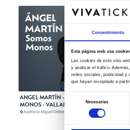
Consentimiento
Esta página web usa cookie
Las cookies de este sitio we
y analizar el tráfico. Ademá
redes sociales, publicidad y
que hayan recopilado a parti
Selección
ANGEL MARTÍN - SOMOS
Necesarias
de
MONOS - VALLADOLID
consentimiento
Auditorio Miguel Delibes