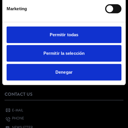
GENERAL TERMS AND CONDITIONS
Marketing
LEGAL NOTICE
PRIVACY POLICY
SOCIAL NETWORKS PRIVACY
COOKIES POLICY
Permitir todas
CUSTOMER SERVICE
Permitir la selección
FAQ
DIGITAL KIT
Denegar
SELL YOUR EVENT
YOUTH CULTURAL VOUCHER
CONTACT US
E-MAIL
PHONE
NEWSLETTER