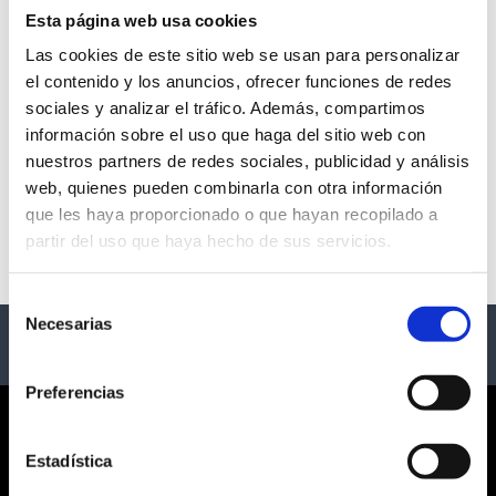
Esta página web usa cookies
Las cookies de este sitio web se usan para personalizar
el contenido y los anuncios, ofrecer funciones de redes
TABURETE | GIRA 2026
sociales y analizar el tráfico. Además, compartimos
información sobre el uso que haga del sitio web con
- Varias Ciudades
nuestros partners de redes sociales, publicidad y análisis
web, quienes pueden combinarla con otra información
Description
que les haya proporcionado o que hayan recopilado a
partir del uso que haya hecho de sus servicios.
Gira Taburete
Selección
Necesarias
de
consentimiento
Preferencias
CORPORATE
Estadística
ABOUT US