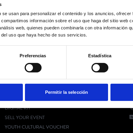
s
b se usan para personalizar el contenido y los anuncios, ofrecer
s, compartimos información sobre el uso que haga del sitio web 
 análisis web, quienes pueden combinarla con otra información q
r del uso que haya hecho de sus servicios.
Preferencias
Estadística
FOLLOW US
CUSTOMER SERVICE
C
Permitir la selección
FAQ
DIGITAL KIT
SELL YOUR EVENT
YOUTH CULTURAL VOUCHER