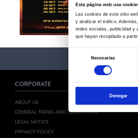
Esta página web usa cookie
Las cookies de este sitio we
y analizar el tráfico. Ademá
redes sociales, publicidad y
que hayan recopilado a parti
Selección
Necesarias
de
consentimiento
CORPORATE
Denegar
ABOUT US
GENERAL TERMS AND CONDITIONS
LEGAL NOTICE
PRIVACY POLICY