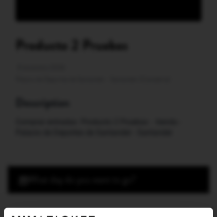
Producto 2 Pruebas
8 diciembre 2026
Palacio de Deportes de Santander - Santander
(Cantabria)
Description
Comprar entradas  Producto 2 Pruebas  - tienda - 
Palacio de Deportes de Santander - Santander
,
What day do you want to go?