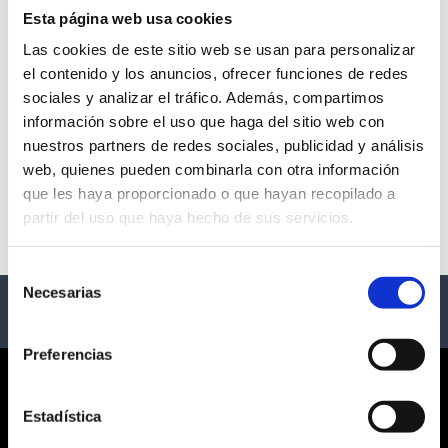
Esta página web usa cookies
Las cookies de este sitio web se usan para personalizar
el contenido y los anuncios, ofrecer funciones de redes
PLAYA BONITA
sociales y analizar el tráfico. Además, compartimos
información sobre el uso que haga del sitio web con
- Maspalomas
nuestros partners de redes sociales, publicidad y análisis
web, quienes pueden combinarla con otra información
Description
que les haya proporcionado o que hayan recopilado a
partir del uso que haya hecho de sus servicios.
Eventos Playa Bonita
Selección
Necesarias
de
consentimiento
Preferencias
CORPORATE
Estadística
ABOUT US