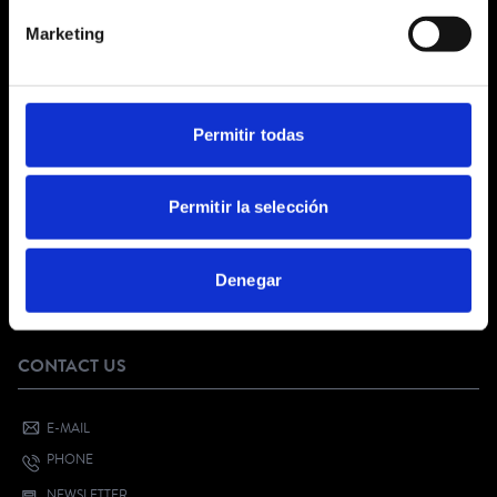
GENERAL TERMS AND CONDITIONS
Marketing
LEGAL NOTICE
PRIVACY POLICY
SOCIAL NETWORKS PRIVACY
COOKIES POLICY
Permitir todas
CUSTOMER SERVICE
Permitir la selección
FAQ
DIGITAL KIT
Denegar
SELL YOUR EVENT
YOUTH CULTURAL VOUCHER
CONTACT US
E-MAIL
PHONE
NEWSLETTER