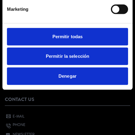
GENERAL TERMS AND CONDITIONS
Marketing
LEGAL NOTICE
PRIVACY POLICY
SOCIAL NETWORKS PRIVACY
COOKIES POLICY
Permitir todas
CUSTOMER SERVICE
Permitir la selección
FAQ
DIGITAL KIT
Denegar
SELL YOUR EVENT
YOUTH CULTURAL VOUCHER
CONTACT US
E-MAIL
PHONE
NEWSLETTER