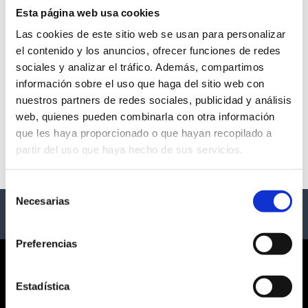
Esta página web usa cookies
Las cookies de este sitio web se usan para personalizar
el contenido y los anuncios, ofrecer funciones de redes
PABLO ALBORÁN
sociales y analizar el tráfico. Además, compartimos
información sobre el uso que haga del sitio web con
- Varias Ciudades
nuestros partners de redes sociales, publicidad y análisis
web, quienes pueden combinarla con otra información
Description
que les haya proporcionado o que hayan recopilado a
partir del uso que haya hecho de sus servicios.
Conciertos de Pablo Alborán
Selección
Necesarias
de
consentimiento
Preferencias
CORPORATE
Estadística
ABOUT US