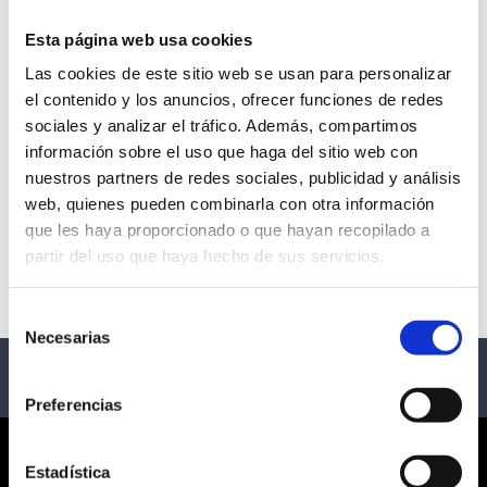
Esta página web usa cookies
Las cookies de este sitio web se usan para personalizar
NATURALEZA ENCENDIDA-
el contenido y los anuncios, ofrecer funciones de redes
sociales y analizar el tráfico. Además, compartimos
ZARAGOZA
información sobre el uso que haga del sitio web con
nuestros partners de redes sociales, publicidad y análisis
- Zaragoza
web, quienes pueden combinarla con otra información
que les haya proporcionado o que hayan recopilado a
Description
partir del uso que haya hecho de sus servicios.
NATURALEZA ENCENDIDA- ZARAGOZA
Selección
Necesarias
de
consentimiento
Preferencias
CORPORATE
Estadística