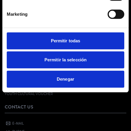
ABOUT US
Marketing
GENERAL TERMS AND CONDITIONS
LEGAL NOTICE
PRIVACY POLICY
SOCIAL NETWORKS PRIVACY
Permitir todas
COOKIES POLICY
CUSTOMER SERVICE
Permitir la selección
FAQ
Denegar
DIGITAL KIT
SELL YOUR EVENT
YOUTH CULTURAL VOUCHER
CONTACT US
E-MAIL